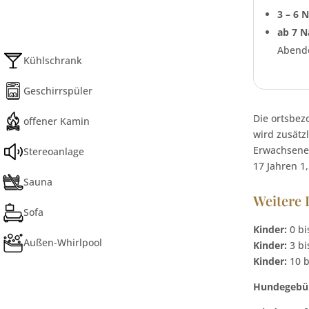
3 – 6 
ab 7 N
Abende
Kühlschrank
Geschirrspüler
Die ortsbez
offener Kamin
wird zusätzl
Erwachsenen
Stereoanlage
17 Jahren 1
Sauna
Weitere 
Sofa
Kinder:
0 bi
Außen-Whirlpool
Kinder:
3 bi
Kinder:
10 b
Hundegebü