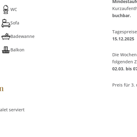
Mindestaufe
Kurzaufenth
WC
buchbar.
Sofa
Tagespreise
Badewanne
15.12.2025
Balkon
Die Wochene
folgenden Z
02.03. bis 0
Preis für 3.
en
alet serviert