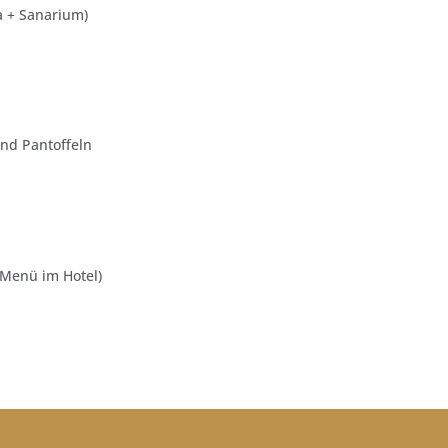
a + Sanarium)
t
und Pantoffeln
Menü im Hotel)